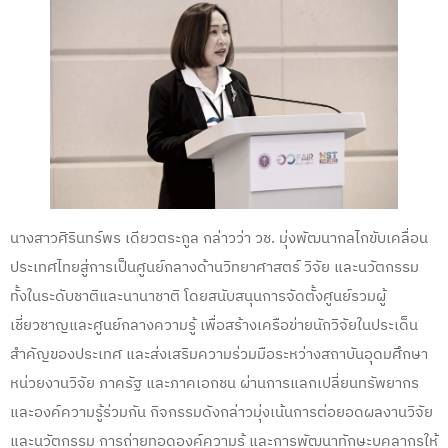
นางสาวศิรินทร์พร เดียวตระกูล กล่าวว่า วช. มุ่งพัฒนากลไกขับเคลื่อน
ประเทศไทยสู่การเป็นศูนย์กลางด้านวิทยาศาสตร์ วิจัย และนวัตกรรม
ทั้งในระดับชาติและนานาชาติ โดยสนับสนุนการจัดตั้งศูนย์รวมผู้
เชี่ยวชาญและศูนย์กลางความรู้ เพื่อสร้างเครือข่ายนักวิจัยในประเด็น
สำคัญของประเทศ และส่งเสริมความร่วมมือระหว่างสถาบันอุดมศึกษา
หน่วยงานวิจัย ภาครัฐ และภาคเอกชน ผ่านการแลกเปลี่ยนทรัพยากร
และองค์ความรู้ร่วมกัน กิจกรรมดังกล่าวมุ่งเน้นการต่อยอดผลงานวิจัย
และนวัตกรรม การถ่ายทอดองค์ความรู้ และการพัฒนาทักษะบุคลากรให้