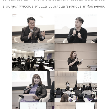
ระดับคุณภาพชีวิตประชาชนและขับเคลื่อนเศรษฐกิจประเทศอย่างยั่งยืน