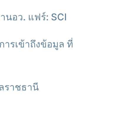
“งานอว. แฟร์: SCI
รเข้าถึงข้อมูล ที่
บลราชธานี