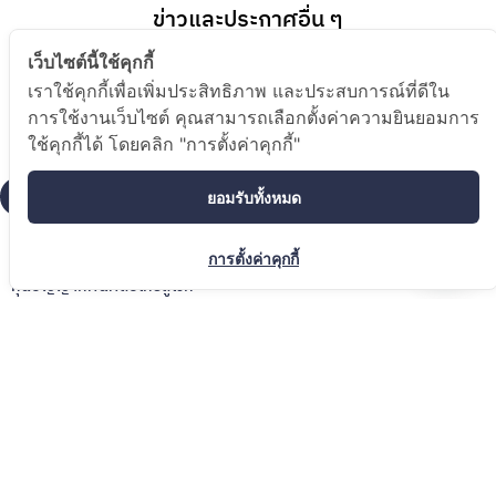
ข่าวและประกาศอื่น ๆ
เว็บไซต์นี้ใช้คุกกี้
เราใช้คุกกี้เพื่อเพิ่มประสิทธิภาพ และประสบการณ์ที่ดีใน
การใช้งานเว็บไซต์ คุณสามารถเลือกตั้งค่าความยินยอมการ
ใช้คุกกี้ได้ โดยคลิก "การตั้งค่าคุกกี้"
“ดนุพร” เปิดงาน “ART DNA
“ศูนย์วัสดุยั่งยืนฯ วช. จัดเวทีใหญ่
ยอมรับทั้งหมด
HUB” วช. หนุนศูนย์รวมผู้เชี่ยวชาญ
นานาชาติ ดันงานวิจัยสู่
และศูนย์กลางองค์ความรู้ ยกระดับ
อุตสาหกรรมแห่งอนาคต”
การตั้งค่าคุกกี้
10 กรกฎาคม 2026
5
ทุนปัญญาทัศนศิลป์ไทยสู่เวที
นานาชาติ
19 กรกฎาคม 2026
2