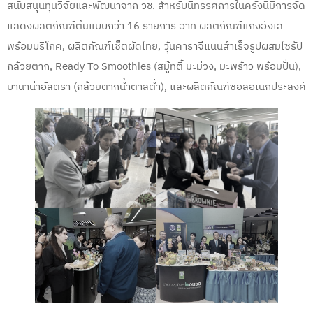
สนับสนุนทุนวิจัยและพัฒนาจาก วช. สำหรับนิทรรศการในครั้งนี้มีการจัด
แสดงผลิตภัณฑ์ต้นแบบกว่า 16 รายการ อาทิ ผลิตภัณฑ์แกงฮังเล
พร้อมบริโภค, ผลิตภัณฑ์เซ็ตผัดไทย, วุ้นคาราจีแนนสำเร็จรูปผสมไซรัป
กล้วยตาก, Ready To Smoothies (สมู๊ทตี้ มะม่วง, มะพร้าว พร้อมปั่น),
บานาน่าอัลตรา (กล้วยตากน้ำตาลต่ำ), และผลิตภัณฑ์ซอสอเนกประสงค์