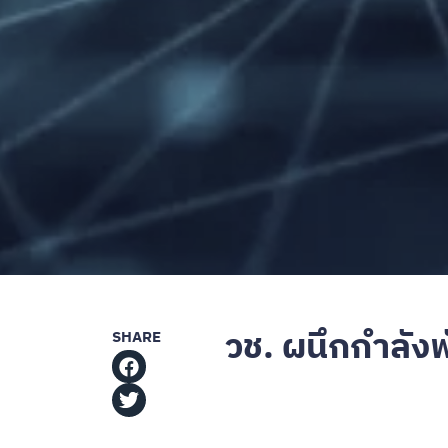
วช. ผนึกกำลัง
SHARE