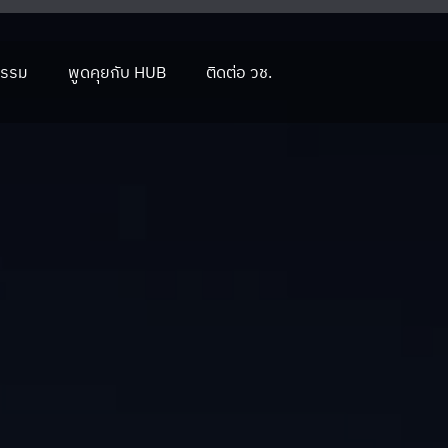
กรรม
พูดคุยกับ HUB
ติดต่อ วช.