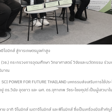
โอมิกส์ สู่การเกษตรมูลค่าสูง
 (วช.) กระทรวงการอุดมศึกษา วิทยาศาสตร์ วิจัยและนวัตกรรม ร่วมก
ปริมาณ
 SCI POWER FOR FUTURE THAILAND มหกรรมส่งเสริมการใช้ประโย
ยู่ ดร.วินัย
อุดขาว และ ผศ. ดร.จุฑาเทพ วัชระไชยคุปต์ เป็นผู้เสวนาใน
ลาย อาทิ จีโนมิกส์ เมตาจีโนมิกส์ และฟีโนมิกส์ ซึ่งเป็นเครื่องมือส