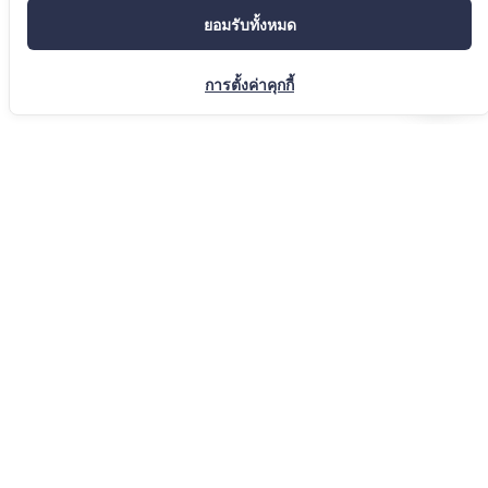
กำเนิดมลพิษ โดยเสนอให้ใช้กรอบความร่วมมือที่มีอยู่ เช่น Mekong
ยอมรับทั้งหมด
River Commission (MRC) โดยเฉพาะ Mekong-Lancang
Cooperation (กรอบความร่วมมือล้านช้าง-แม่โขง) ซึ่งรวมจีนและเมีย
การตั้งค่าคุกกี้
นมา เพื่อร่วมกันแก้ไขและป้องกันปัญหาได้อย่างยั่งยืน
SHARE