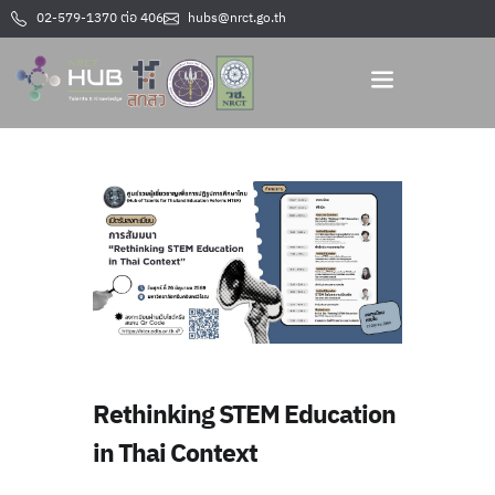
02-579-1370 ต่อ 406
hubs@nrct.go.th
Rethinking STEM Education
in Thai Context