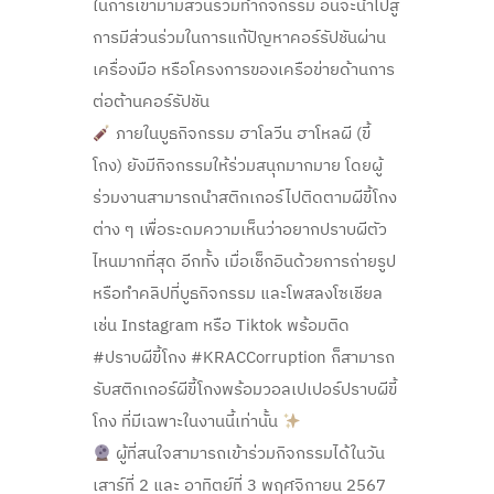
ในการเข้ามามีส่วนร่วมทำกิจกรรม อันจะนำไปสู่
การมีส่วนร่วมในการแก้ปัญหาคอร์รัปชันผ่าน
เครื่องมือ หรือโครงการของเครือข่ายด้านการ
ต่อต้านคอร์รัปชัน
ภายในบูธกิจกรรม ฮาโลวีน ฮาโหลผี (ขี้
โกง) ยังมีกิจกรรมให้ร่วมสนุกมากมาย โดยผู้
ร่วมงานสามารถนำสติกเกอร์ไปติดตามผีขี้โกง
ต่าง ๆ เพื่อระดมความเห็นว่าอยากปราบผีตัว
ไหนมากที่สุด อีกทั้ง เมื่อเช็กอินด้วยการถ่ายรูป
หรือทำคลิปที่บูธกิจกรรม และโพสลงโซเชียล
เช่น Instagram หรือ Tiktok พร้อมติด
#ปราบผีขี้โกง #KRACCorruption ก็สามารถ
รับสติกเกอร์ผีขี้โกงพร้อมวอลเปเปอร์ปราบผีขี้
โกง ที่มีเฉพาะในงานนี้เท่านั้น
ผู้ที่สนใจสามารถเข้าร่วมกิจกรรมได้ในวัน
เสาร์ที่ 2 และ อาทิตย์ที่ 3 พฤศจิกายน 2567