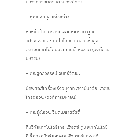
มหาวิทยาลัยศรีนครินทรวิโรฒ
– คุณนงค์นุช แจ้งสว่าง
หัวหน้าฝ่ายเครื่องเร่งอิเล็กตรอน ศูนย์
วิศวกรรมและเทคโนโลยีนิวเคลียร์ชั้นสูง
สถาบันเทคโนโลยีนิวเคลียร์แห่งชาติ (องค์การ
มหาชน)
– ดร.ฐกลวรรธน์ จันทร์วัฒนะ
นักฟิสิกส์เครื่องเร่งอนุภาค สถาบันวิจัยแสงซิน
โครตรอน (องค์การมหาชน)
– ดร.รุ่งโรจน์ จินตเมธาสวัสดิ์
ทีมวิจัยเทคโนโลยีเทระเฮิรตซ์ ศูนย์เทคโนโลยี
อิเล็กทรอนิกส์และคอมพิวเตอร์แห่งชาติ