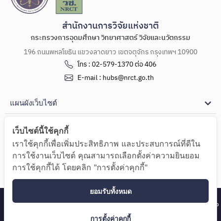
สำนักงานการวิจัยแห่งชาติ
กระทรวงการอุดมศึกษา วิทยาศาสตร์ วิจัยและนวัตกรรม
196 ถนนพหลโยธิน แขวงลาดยาว เขตจตุจักร กรุงเทพฯ 10900
โทร : 02-579-1370 ต่อ 406
E-mail : hubs@nrct.go.th
แผนผังเว็บไซต์
ช่องทางการติดต่อ
เว็บไซต์นี้ใช้คุกกี้
เราใช้คุกกี้เพื่อเพิ่มประสิทธิภาพ และประสบการณ์ที่ดีใน
Copyright Ⓒ 2024 ศูนย์รวมผู้เชี่ยวชาญ (Hub of Talents) และศูนย์กลางด้านความรู้
การใช้งานเว็บไซต์ คุณสามารถเลือกตั้งค่าความยินยอม
(Hub of Knowledge)
การใช้คุกกี้ได้ โดยคลิก "การตั้งค่าคุกกี้"
นโยบายความเป็นส่วนตัว
ยอมรับทั้งหมด
ศูนย์รวมผู้เชี่ยวชาญ (Hub of Talents) และศูนย์กลางด้านความรู้ (Hub
การตั้งค่าคุกกี้
of Knowledge)