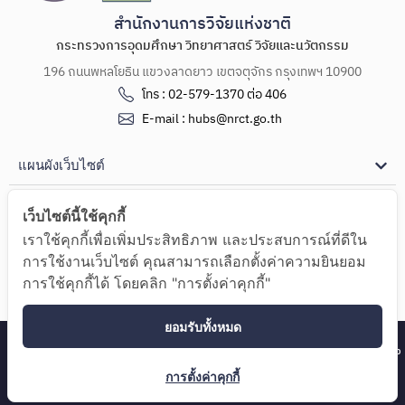
สำนักงานการวิจัยแห่งชาติ
กระทรวงการอุดมศึกษา วิทยาศาสตร์ วิจัยและนวัตกรรม
196 ถนนพหลโยธิน แขวงลาดยาว เขตจตุจักร กรุงเทพฯ 10900
โทร : 02-579-1370 ต่อ 406
E-mail : hubs@nrct.go.th
แผนผังเว็บไซต์
ช่องทางการติดต่อ
เว็บไซต์นี้ใช้คุกกี้
เราใช้คุกกี้เพื่อเพิ่มประสิทธิภาพ และประสบการณ์ที่ดีใน
Copyright Ⓒ 2024 ศูนย์รวมผู้เชี่ยวชาญ (Hub of Talents) และศูนย์กลางด้านความรู้
การใช้งานเว็บไซต์ คุณสามารถเลือกตั้งค่าความยินยอม
(Hub of Knowledge)
การใช้คุกกี้ได้ โดยคลิก "การตั้งค่าคุกกี้"
นโยบายความเป็นส่วนตัว
ยอมรับทั้งหมด
ศูนย์รวมผู้เชี่ยวชาญ (Hub of Talents) และศูนย์กลางด้านความรู้ (Hub
การตั้งค่าคุกกี้
of Knowledge)